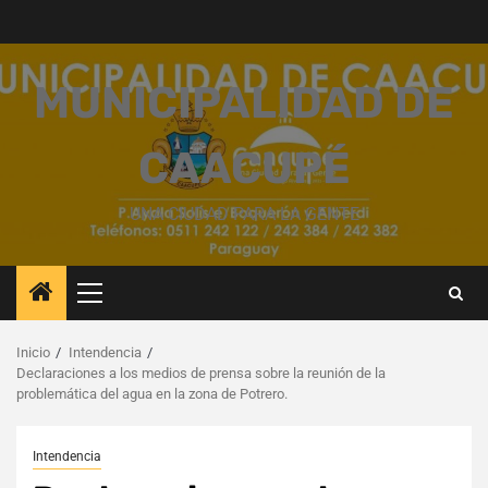
Saltar
al
contenido
MUNICIPALIDAD DE
CAACUPÉ
UNA CIUDAD PARA LA GENTE
Menú
principal
Inicio
Intendencia
Declaraciones a los medios de prensa sobre la reunión de la
problemática del agua en la zona de Potrero.
Intendencia