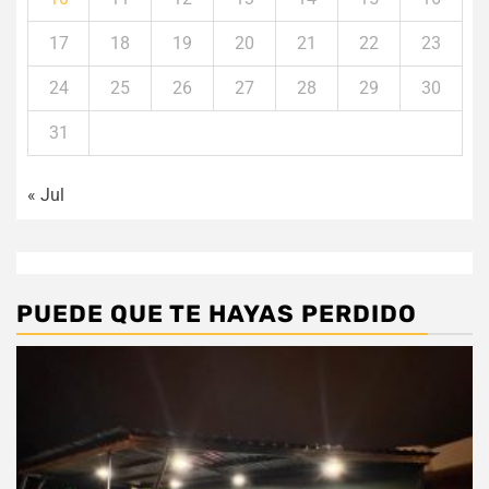
17
18
19
20
21
22
23
24
25
26
27
28
29
30
31
« Jul
PUEDE QUE TE HAYAS PERDIDO