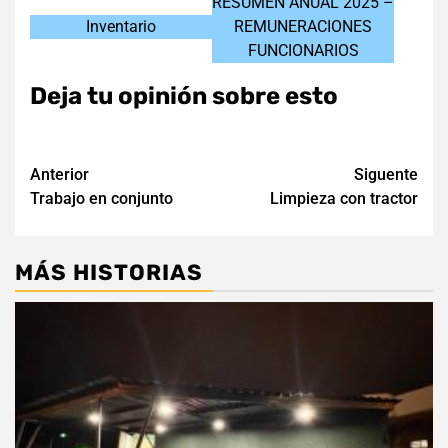
RESUMEN ANUAL 2025 –
Inventario
REMUNERACIONES
FUNCIONARIOS
Deja tu opinión sobre esto
Navegación
Anterior
Siguente
Trabajo en conjunto
Limpieza con tractor
de
entradas
MÁS HISTORIAS