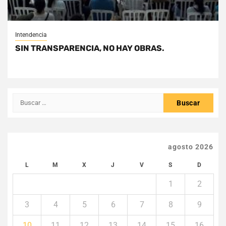
Intendencia
SIN TRANSPARENCIA, NO HAY OBRAS.
Buscar:
agosto 2026
L
M
X
J
V
S
D
1
2
3
4
5
6
7
8
9
10
11
12
13
14
15
16