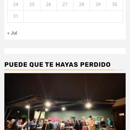
24
25
26
27
28
29
30
31
« Jul
PUEDE QUE TE HAYAS PERDIDO