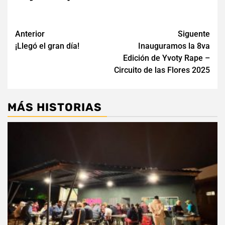
Navegación
Anterior
Siguente
¡Llegó el gran día!
Inauguramos la 8va
de
Edición de Yvoty Rape –
entradas
Circuito de las Flores 2025
MÁS HISTORIAS