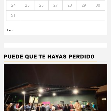
24
25
26
27
28
29
30
31
« Jul
PUEDE QUE TE HAYAS PERDIDO