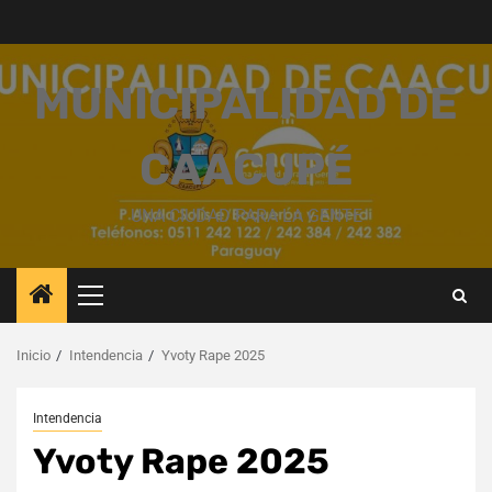
Saltar
al
contenido
MUNICIPALIDAD DE
CAACUPÉ
UNA CIUDAD PARA LA GENTE
Menú
principal
Inicio
Intendencia
Yvoty Rape 2025
Intendencia
Yvoty Rape 2025