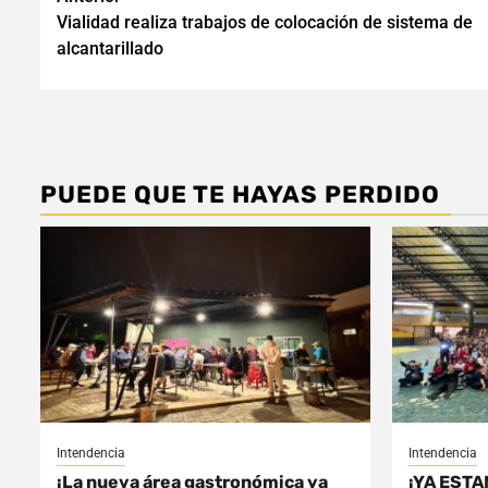
Navegación
Vialidad realiza trabajos de colocación de sistema de
de
alcantarillado
entradas
PUEDE QUE TE HAYAS PERDIDO
Intendencia
Intendencia
¡La nueva área gastronómica ya
¡YA ESTA