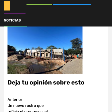
571409233_1463529358
NOTICIAS
Deja tu opinión sobre esto
Navegación
Anterior
Un nuevo rostro que
de
refleja el progreso y el