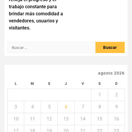
entradas
trabajo constante para
brindar más comodidad a
vendedores, usuarios y
visitantes.
Buscar:
agosto 2026
L
M
X
J
V
S
D
1
2
3
4
5
6
7
8
9
10
11
12
13
14
15
16
17
18
19
20
21
22
23