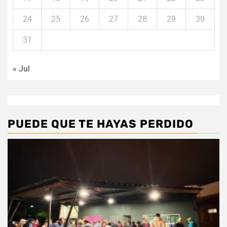
24
25
26
27
28
29
30
31
« Jul
PUEDE QUE TE HAYAS PERDIDO