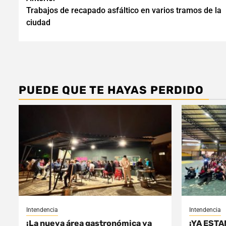
Navegación
Trabajos de recapado asfáltico en varios tramos de la
de
ciudad
entradas
PUEDE QUE TE HAYAS PERDIDO
Intendencia
Intendencia
¡La nueva área gastronómica ya
¡YA ESTA