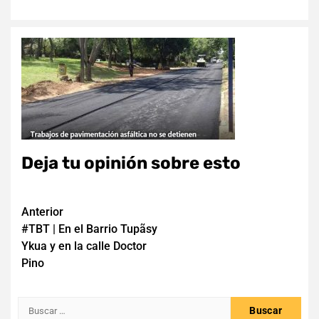
Deja tu opinión sobre esto
Navegación
Anterior
#TBT | En el Barrio Tupãsy
de
Ykua y en la calle Doctor
entradas
Pino
Buscar: