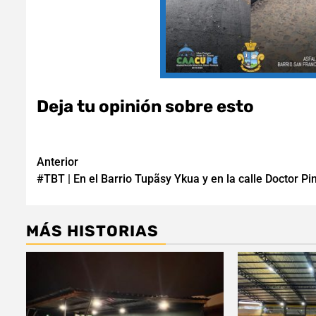
Deja tu opinión sobre esto
Navegación
Anterior
#TBT | En el Barrio Tupãsy Ykua y en la calle Doctor Pi
de
entradas
MÁS HISTORIAS