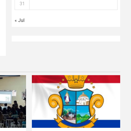
31
« Jul