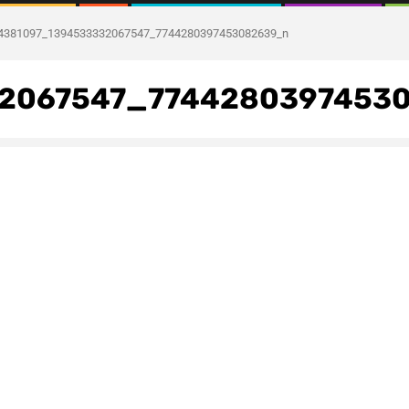
4381097_1394533332067547_7744280397453082639_n
2067547_7744280397453