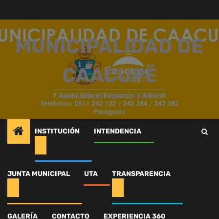
Saltar
al
contenido
MUNICIPALIDAD DE
CAACUPÉ
UNA CIUDAD PARA LA GENTE
INSTITUCIÓN
INTENDENCIA
Inicio
Intendencia
¡Semana del Niño en acción!
531410151_1215797330588188_4188407371359405850_n
JUNTA MUNICIPAL
UTA
TRANSPARENCIA
531410151_1215797330
GALERÍA
CONTACTO
EXPERIENCIA 360