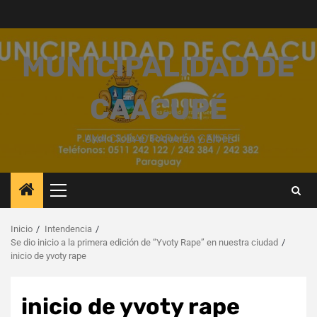
Saltar
al
contenido
MUNICIPALIDAD DE
CAACUPÉ
UNA CIUDAD PARA LA GENTE
Menú
principal
Inicio
Intendencia
Se dio inicio a la primera edición de “Yvoty Rape” en nuestra ciudad
inicio de yvoty rape
inicio de yvoty rape