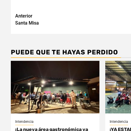
Navegación
Anterior
Santa Misa
de
entradas
PUEDE QUE TE HAYAS PERDIDO
Intendencia
Intendencia
¡La nueva área gastronómica ya
¡YA ESTA