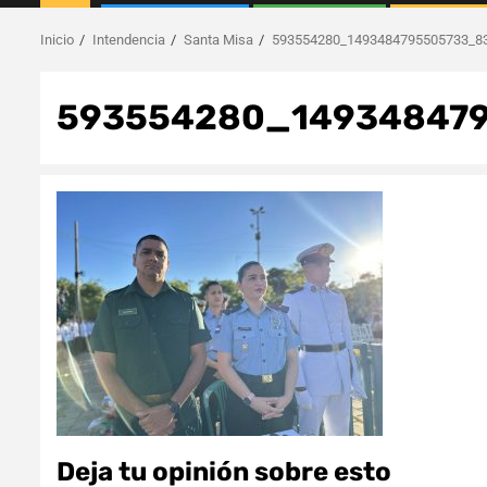
Inicio
Intendencia
Santa Misa
593554280_1493484795505733_8
593554280_14934847
Deja tu opinión sobre esto