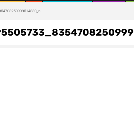
354708250999514830_n
95505733_8354708250999