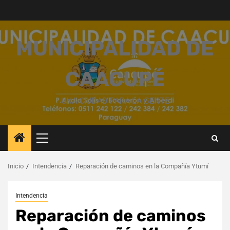
Saltar
al
contenido
MUNICIPALIDAD DE
CAACUPÉ
UNA CIUDAD PARA LA GENTE
Menú
principal
Inicio
Intendencia
Reparación de caminos en la Compañía Ytumí
Intendencia
Reparación de caminos