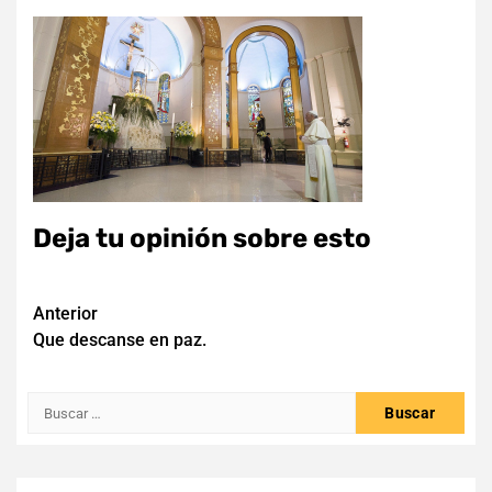
Deja tu opinión sobre esto
Navegación
Anterior
Que descanse en paz.
de
entradas
Buscar: