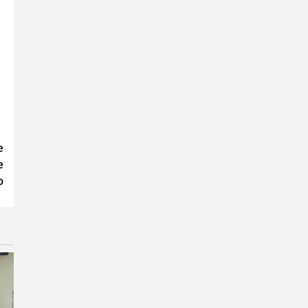
e
e
o