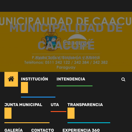
Saltar
al
contenido
MUNICIPALIDAD DE
CAACUPÉ
UNA CIUDAD PARA LA GENTE
INSTITUCIÓN
INTENDENCIA
Inicio
Intendencia
Preparación de la ciudad
589820380_1309008774600376_3868326946899328579_n
JUNTA MUNICIPAL
UTA
TRANSPARENCIA
589820380_130900877
GALERÍA
CONTACTO
EXPERIENCIA 360