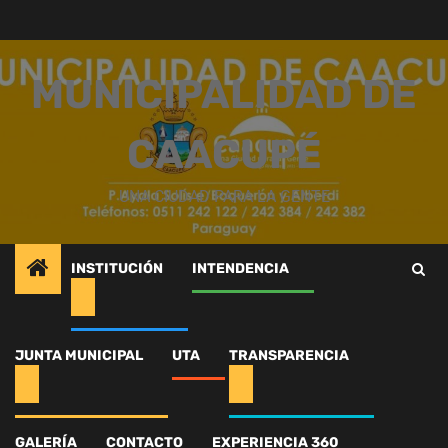
Saltar
al
contenido
MUNICIPALIDAD DE
CAACUPÉ
UNA CIUDAD PARA LA GENTE
INSTITUCIÓN
INTENDENCIA
Inicio
Intendencia
Preparación de la ciudad
589815474_1309008727933714_1011521475539185225_n
JUNTA MUNICIPAL
UTA
TRANSPARENCIA
589815474_1309008727
GALERÍA
CONTACTO
EXPERIENCIA 360