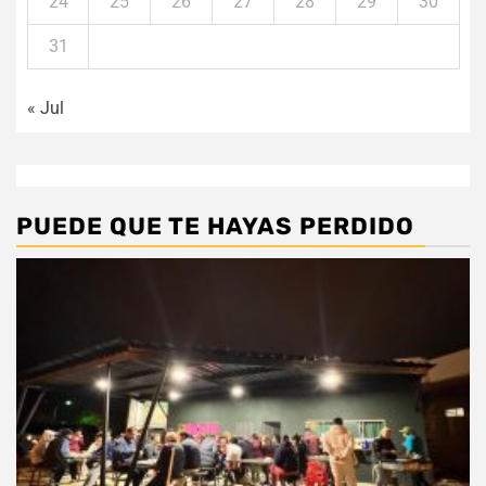
24
25
26
27
28
29
30
31
« Jul
PUEDE QUE TE HAYAS PERDIDO