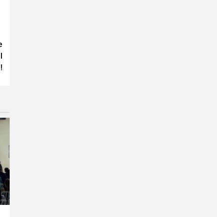
e
l
!