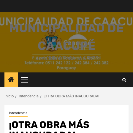
Saltar
al
contenido
MUNICIPALIDAD DE
CAACUPÉ
UNA CIUDAD PARA LA GENTE
Menú
principal
Inicio
Intendencia
¡OTRA OBRA MÁS INAUGURADA!
Intendencia
¡OTRA OBRA MÁS