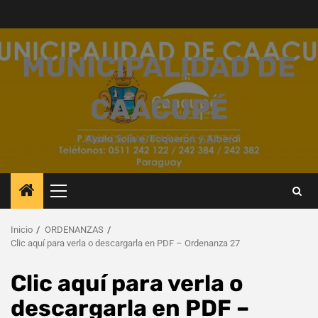
Saltar
al
contenido
MUNICIPALIDAD DE
CAACUPÉ
UNA CIUDAD PARA LA GENTE
Menú
principal
Inicio
ORDENANZAS
Clic aquí para verla o descargarla en PDF – Ordenanza 27
Clic aquí para verla o
descargarla en PDF –