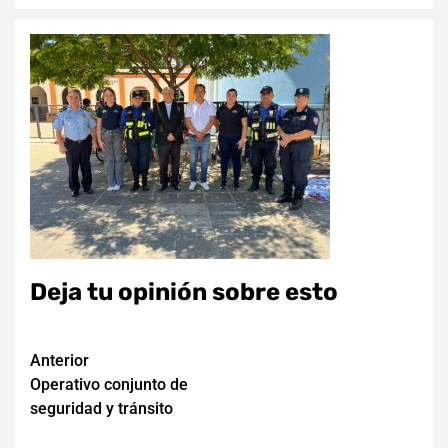
Deja tu opinión sobre esto
Navegación
Anterior
Operativo conjunto de
de
seguridad y tránsito
entradas