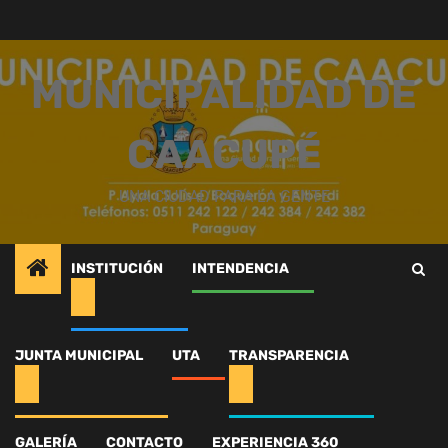
Saltar
al
contenido
MUNICIPALIDAD DE
CAACUPÉ
UNA CIUDAD PARA LA GENTE
INSTITUCIÓN
INTENDENCIA
Inicio
Intendencia
Olimpiadas Especiales 2025
550414930_1250691573765430_8881468474839708113_n
JUNTA MUNICIPAL
UTA
TRANSPARENCIA
550414930_1250691573
GALERÍA
CONTACTO
EXPERIENCIA 360