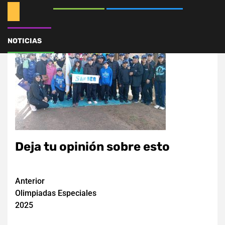
NOTICIAS
Deja tu opinión sobre esto
Navegación
Anterior
Olimpiadas Especiales
de
2025
entradas