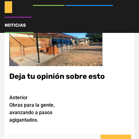
NOTICIAS
Deja tu opinión sobre esto
Navegación
Anterior
Obras para la gente,
de
avanzando a pasos
entradas
agigantados.
Buscar: