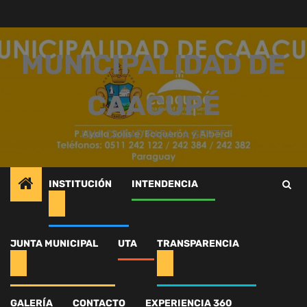
Saltar
al
contenido
MUNICIPALIDAD DE
CAACUPÉ
UNA CIUDAD PARA LA GENTE
INSTITUCIÓN
INTENDENCIA
Inicio
Intendencia
Obras para la gente, avanzando a pasos agigantados.
JUNTA MUNICIPAL
UTA
TRANSPARENCIA
584892008_1480193513501528_2379544735624128527_n
584892008_1480193513
GALERÍA
CONTACTO
EXPERIENCIA 360