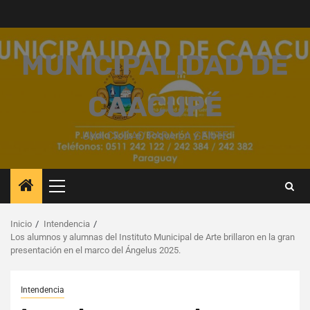
Saltar
al
contenido
MUNICIPALIDAD DE
CAACUPÉ
UNA CIUDAD PARA LA GENTE
Menú
principal
Inicio
Intendencia
Los alumnos y alumnas del Instituto Municipal de Arte brillaron en la gran
presentación en el marco del Ángelus 2025.
Intendencia