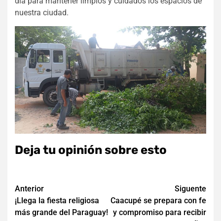
día para mantener limpios y cuidados los espacios de
nuestra ciudad.
Deja tu opinión sobre esto
Navegación
Anterior
Siguente
¡Llega la fiesta religiosa
Caacupé se prepara con fe
de
más grande del Paraguay!
y compromiso para recibir