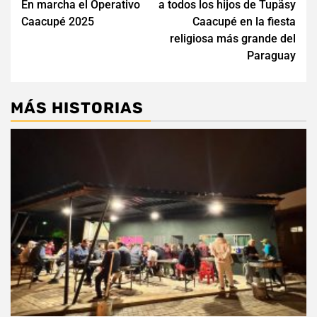
entradas
En marcha el Operativo
a todos los hijos de Tupãsy
Caacupé 2025
Caacupé en la fiesta
religiosa más grande del
Paraguay
MÁS HISTORIAS