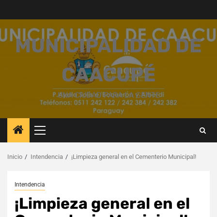
Saltar
al
contenido
MUNICIPALIDAD DE
CAACUPÉ
UNA CIUDAD PARA LA GENTE
Menú
principal
Inicio
Intendencia
¡Limpieza general en el Cementerio Municipal!
Intendencia
¡Limpieza general en el