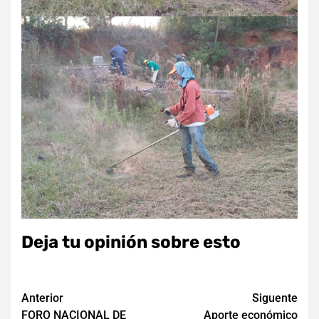
Deja tu opinión sobre esto
Navegación
Anterior
Siguente
FORO NACIONAL DE
Aporte económico