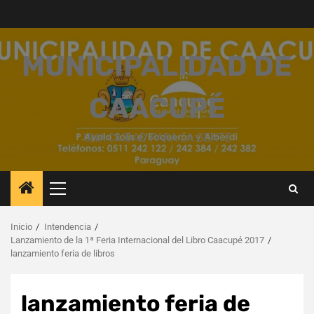
Saltar
al
contenido
MUNICIPALIDAD DE
CAACUPÉ
UNA CIUDAD PARA LA GENTE
Menú
principal
Inicio
Intendencia
Lanzamiento de la 1ª Feria Internacional del Libro Caacupé 2017
lanzamiento feria de libros
lanzamiento feria de