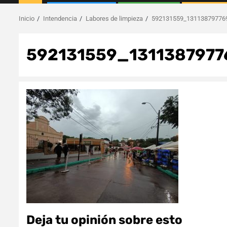
Inicio
Intendencia
Labores de limpieza
592131559_13113879776
592131559_131138797
Deja tu opinión sobre esto