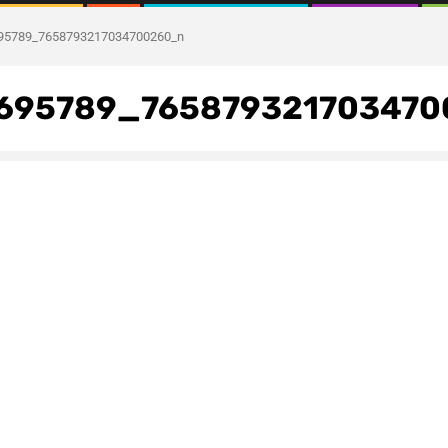
95789_7658793217034700260_n
7695789_76587932170347