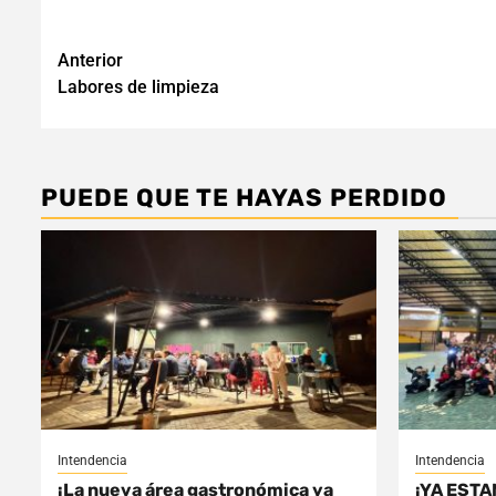
Navegación
Anterior
Labores de limpieza
de
entradas
PUEDE QUE TE HAYAS PERDIDO
Intendencia
Intendencia
¡La nueva área gastronómica ya
¡YA ESTA