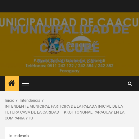
Saltar
al
contenido
MUNICIPALIDAD DE
CAACUPÉ
UNA CIUDAD PARA LA GENTE
Menú
principal
Inicio
Intendencia
INTENDENTE MUNICIPAL PARTICIPA DE LA PALADA INICIAL DE LA
FUTURA CASA DE LA CARIDAD – KKOTTONGNAE PARAGUAY EN LA
COMPAÑÍA YTU
Intendencia