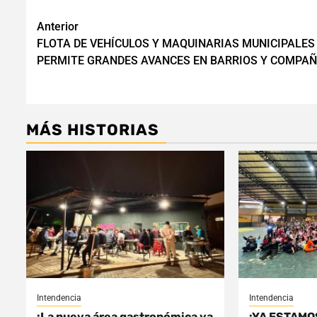
Navegación
Anterior
FLOTA DE VEHÍCULOS Y MAQUINARIAS MUNICIPALES
de
PERMITE GRANDES AVANCES EN BARRIOS Y COMPAÑ
entradas
MÁS HISTORIAS
Intendencia
Intendencia
¡La nueva área gastronómica ya
¡YA ESTAMO