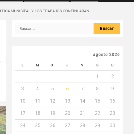
LTICA MUNICIPAL Y LOS TRABAJOS CONTINUARÁN
Buscar:
agosto 2026
S
L
M
X
J
V
S
D
1
2
3
4
5
6
7
8
9
10
11
12
13
14
15
16
17
18
19
20
21
22
23
24
25
26
27
28
29
30