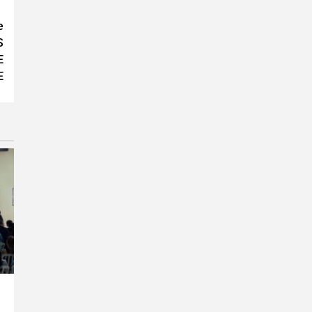
e
S
E
E