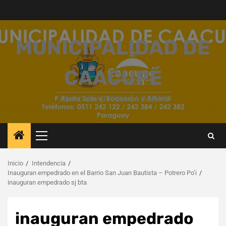
Saltar
al
contenido
MUNICIPALIDAD DE
CAACUPÉ
UNA CIUDAD PARA LA GENTE
Menú
principal
Inicio
Intendencia
Inauguran empedrado en el Barrio San Juan Bautista – Potrero Po’i
inauguran empedrado sj bta
inauguran empedrado