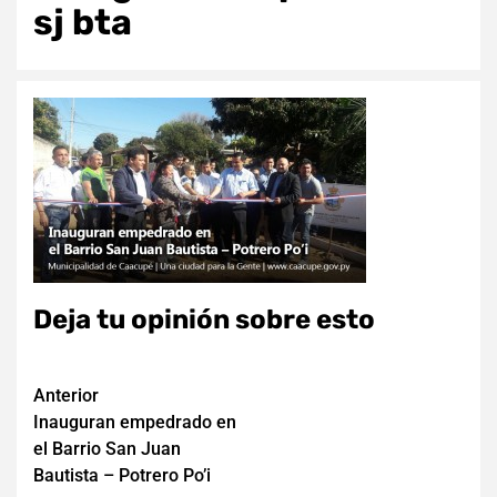
sj bta
Deja tu opinión sobre esto
Navegación
Anterior
Inauguran empedrado en
de
el Barrio San Juan
entradas
Bautista – Potrero Po’i