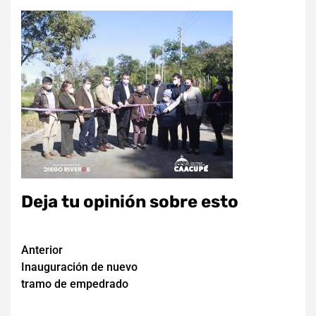
Deja tu opinión sobre esto
Navegación
Anterior
Inauguración de nuevo
de
tramo de empedrado
entradas