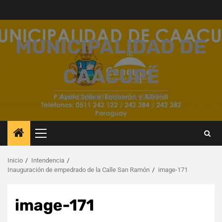
Saltar
al
contenido
MUNICIPALIDAD DE
CAACUPÉ
UNA CIUDAD PARA LA GENTE
Menú
principal
Inicio
Intendencia
Inauguración de empedrado de la Calle San Ramón
image-171
image-171