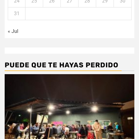
24
25
26
27
28
29
30
31
« Jul
PUEDE QUE TE HAYAS PERDIDO