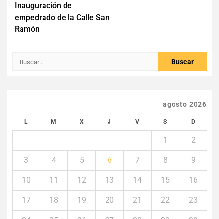
Inauguración de
de
empedrado de la Calle San
entradas
Ramón
Buscar:
agosto 2026
L
M
X
J
V
S
D
1
2
3
4
5
6
7
8
9
10
11
12
13
14
15
16
17
18
19
20
21
22
23