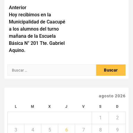
Navegación
Anterior
Hoy recibimos en la
de
Municipalidad de Caacupé
entradas
a los alumnos del turno
mañana de la Escuela
Básica N° 201 Tte. Gabriel
Aquino.
Buscar:
agosto 2026
L
M
X
J
V
S
D
1
2
3
4
5
6
7
8
9