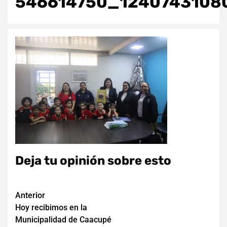
546614750_1240743108
Deja tu opinión sobre esto
Navegación
Anterior
Hoy recibimos en la
de
Municipalidad de Caacupé