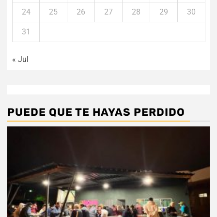
24
25
26
27
28
29
30
31
« Jul
PUEDE QUE TE HAYAS PERDIDO