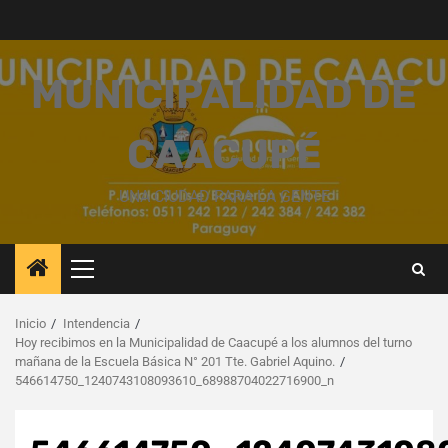
Saltar
al
contenido
MUNICIPALIDAD DE
CAACUPÉ
UNA CIUDAD PARA LA GENTE
Menú
principal
Inicio
Intendencia
Hoy recibimos en la Municipalidad de Caacupé a los alumnos del turno
mañana de la Escuela Básica N° 201 Tte. Gabriel Aquino.
546614750_1240743108093610_68988704022716900_n