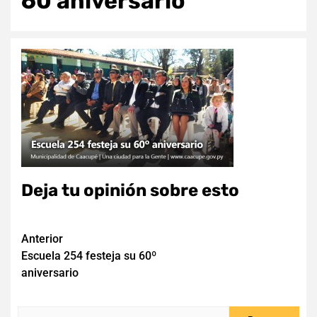
60 aniversario
Deja tu opinión sobre esto
Navegación
Anterior
Escuela 254 festeja su 60º
de
aniversario
entradas
Buscar: