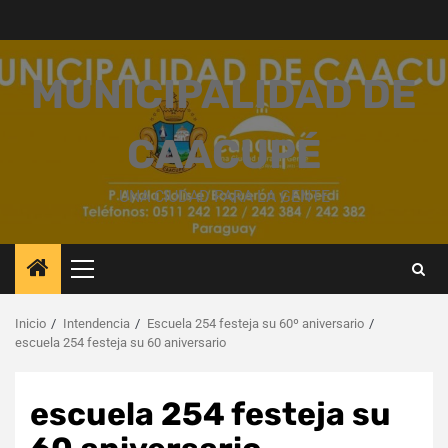
Saltar
al
contenido
MUNICIPALIDAD DE
CAACUPÉ
UNA CIUDAD PARA LA GENTE
Menú
principal
Inicio
Intendencia
Escuela 254 festeja su 60º aniversario
escuela 254 festeja su 60 aniversario
escuela 254 festeja su