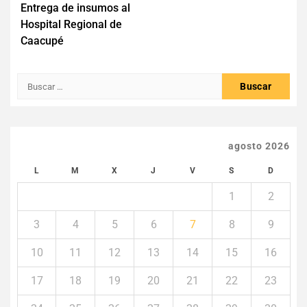
Entrega de insumos al
de
Hospital Regional de
entradas
Caacupé
Buscar:
agosto 2026
L
M
X
J
V
S
D
1
2
3
4
5
6
7
8
9
10
11
12
13
14
15
16
17
18
19
20
21
22
23