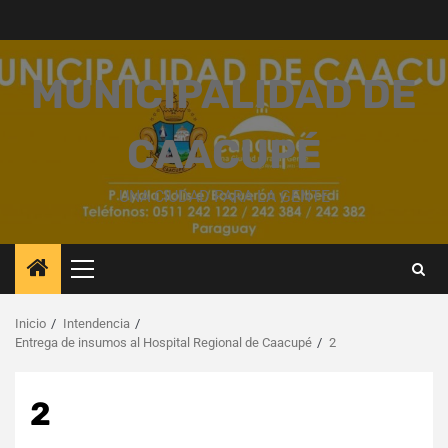
Saltar
al
contenido
MUNICIPALIDAD DE
CAACUPÉ
UNA CIUDAD PARA LA GENTE
Menú
principal
Inicio
Intendencia
Entrega de insumos al Hospital Regional de Caacupé
2
2