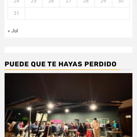
24
25
26
27
28
29
30
31
« Jul
PUEDE QUE TE HAYAS PERDIDO