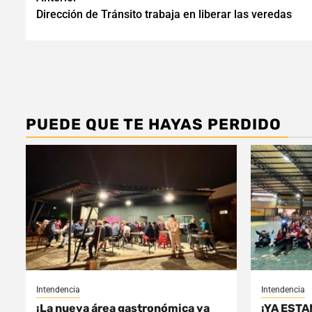
Navegación
Dirección de Tránsito trabaja en liberar las veredas
de
entradas
PUEDE QUE TE HAYAS PERDIDO
Intendencia
Intendencia
¡La nueva área gastronómica ya
¡YA ESTA