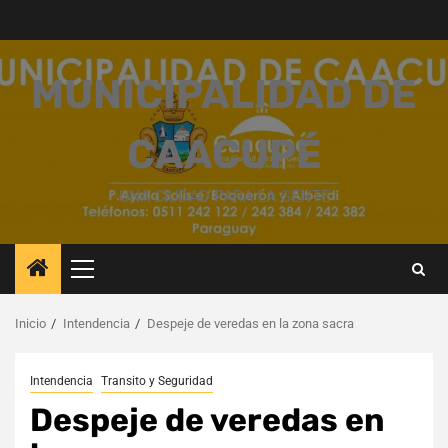
Saltar
al
contenido
MUNICIPALIDAD DE
CAACUPÉ
UNA CIUDAD PARA LA GENTE
Menú
principal
Inicio
Intendencia
Despeje de veredas en la zona sacra
Intendencia
Transito y Seguridad
Despeje de veredas en