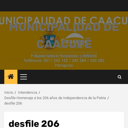
Saltar
al
contenido
MUNICIPALIDAD DE
CAACUPÉ
UNA CIUDAD PARA LA GENTE
Menú
principal
Inicio
Intendencia
Desfile Homenaje a los 206 años de Independencia de la Patria
desfile 206
desfile 206