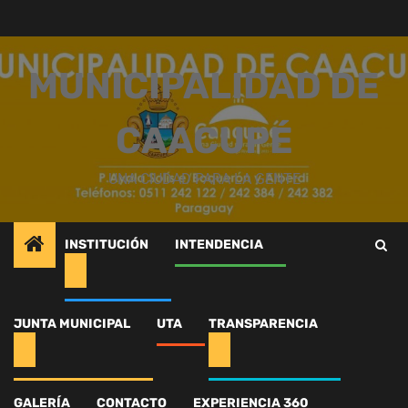
Saltar
al
contenido
MUNICIPALIDAD DE
CAACUPÉ
UNA CIUDAD PARA LA GENTE
INSTITUCIÓN
INTENDENCIA
Inicio
Intendencia
CURSO GRATUITO CON CERTIFICACIÓN
618375185_1350340650467188_5234295778729933287_n
JUNTA MUNICIPAL
UTA
TRANSPARENCIA
618375185_1350340650
GALERÍA
CONTACTO
EXPERIENCIA 360