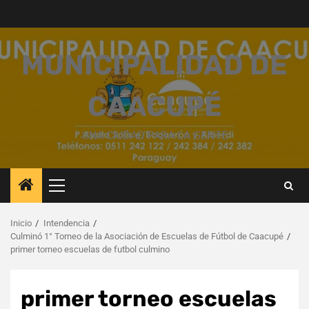
Saltar
al
contenido
MUNICIPALIDAD DE
CAACUPÉ
UNA CIUDAD PARA LA GENTE
Menú
principal
Inicio
Intendencia
Culminó 1° Torneo de la Asociación de Escuelas de Fútbol de Caacupé
primer torneo escuelas de futbol culmino
primer torneo escuelas