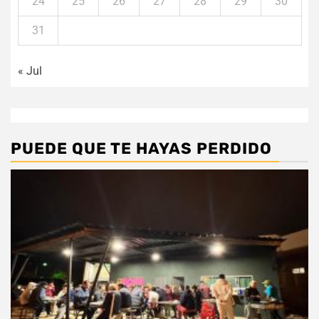
24
25
26
27
28
29
30
31
« Jul
PUEDE QUE TE HAYAS PERDIDO