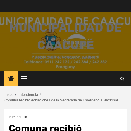
Saltar
al
contenido
MUNICIPALIDAD DE
CAACUPÉ
UNA CIUDAD PARA LA GENTE
Menú
principal
Inicio
Intendencia
Comuna recibió donaciones de la Secretaría de Emergencia Nacional
Intendencia
Comuna recibió