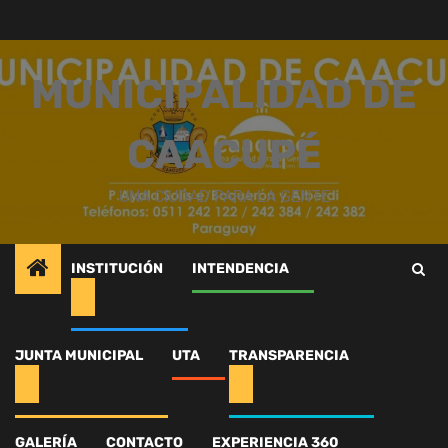
Saltar
al
contenido
MUNICIPALIDAD DE
CAACUPÉ
UNA CIUDAD PARA LA GENTE
INSTITUCIÓN
INTENDENCIA
Inicio
Intendencia
Charlando sobre derechos y deberes
540487866_1228432299324691_3948447927602048353_n
JUNTA MUNICIPAL
UTA
TRANSPARENCIA
540487866_122843229
GALERÍA
CONTACTO
EXPERIENCIA 360