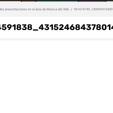
des presentaciones en el área de Música del IMA.
591619749_130909415459
4591838_43152468437801