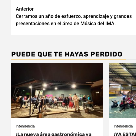
Navegación
Anterior
Cerramos un año de esfuerzo, aprendizaje y grandes
de
presentaciones en el área de Música del IMA.
entradas
PUEDE QUE TE HAYAS PERDIDO
Intendencia
Intendencia
¡La nueva área gastronómica ya
¡YA ESTA