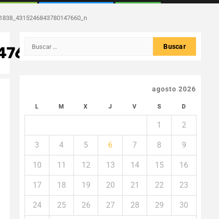
1838_4315246843780147660_n
Buscar:
47660_n
agosto 2026
L
M
X
J
V
S
D
1
2
3
4
5
6
7
8
9
10
11
12
13
14
15
16
17
18
19
20
21
22
23
24
25
26
27
28
29
30