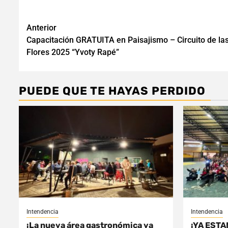
Navegación
Anterior
Capacitación GRATUITA en Paisajismo – Circuito de la
de
Flores 2025 “Yvoty Rapé”
entradas
PUEDE QUE TE HAYAS PERDIDO
Intendencia
Intendencia
¡La nueva área gastronómica ya
¡YA ESTA