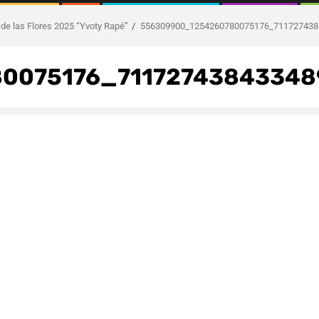
de las Flores 2025 “Yvoty Rapé”
556309900_1254260780075176_711727438
0075176_71172743843348