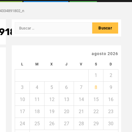
4334891802_n
Buscar:
91802_n
agosto 2026
L
M
X
J
V
S
D
1
2
3
4
5
6
7
8
9
10
11
12
13
14
15
16
17
18
19
20
21
22
23
24
25
26
27
28
29
30