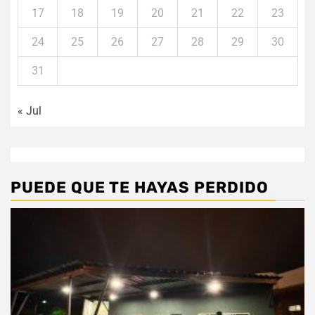
17
18
19
20
21
22
23
24
25
26
27
28
29
30
31
« Jul
PUEDE QUE TE HAYAS PERDIDO