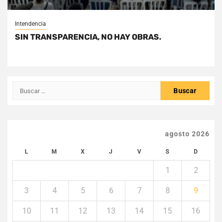
Intendencia
SIN TRANSPARENCIA, NO HAY OBRAS.
Buscar:
agosto 2026
L
M
X
J
V
S
D
1
2
3
4
5
6
7
8
9
10
11
12
13
14
15
16